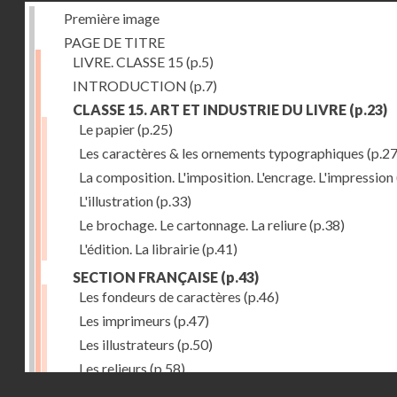
Première image
PAGE DE TITRE
LIVRE. CLASSE 15
(p.5)
INTRODUCTION
(p.7)
CLASSE 15. ART ET INDUSTRIE DU LIVRE
(p.23)
Le papier
(p.25)
Les caractères & les ornements typographiques
(p.27
La composition. L'imposition. L'encrage. L'impression
L'illustration
(p.33)
Le brochage. Le cartonnage. La reliure
(p.38)
L'édition. La librairie
(p.41)
SECTION FRANÇAISE
(p.43)
Les fondeurs de caractères
(p.46)
Les imprimeurs
(p.47)
Les illustrateurs
(p.50)
Les relieurs
(p.58)
Droits réservés - CNAM
Les libraires-éditeurs
(p.60)