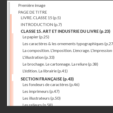
Première image
PAGE DE TITRE
LIVRE. CLASSE 15
(p.5)
INTRODUCTION
(p.7)
CLASSE 15. ART ET INDUSTRIE DU LIVRE
(p.23)
Le papier
(p.25)
Les caractères & les ornements typographiques
(p.27
La composition. L'imposition. L'encrage. L'impression
L'illustration
(p.33)
Le brochage. Le cartonnage. La reliure
(p.38)
L'édition. La librairie
(p.41)
SECTION FRANÇAISE
(p.43)
Les fondeurs de caractères
(p.46)
Les imprimeurs
(p.47)
Les illustrateurs
(p.50)
Les relieurs
(p.58)
Droits réservés - CNAM
Les libraires-éditeurs
(p.60)