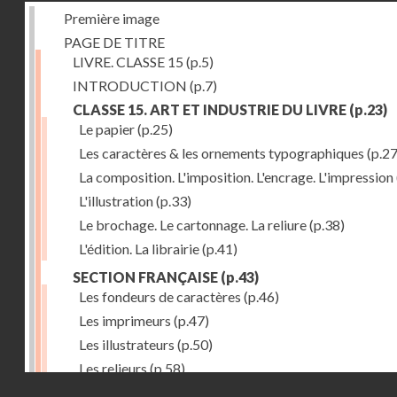
Première image
PAGE DE TITRE
LIVRE. CLASSE 15
(p.5)
INTRODUCTION
(p.7)
CLASSE 15. ART ET INDUSTRIE DU LIVRE
(p.23)
Le papier
(p.25)
Les caractères & les ornements typographiques
(p.27
La composition. L'imposition. L'encrage. L'impression
L'illustration
(p.33)
Le brochage. Le cartonnage. La reliure
(p.38)
L'édition. La librairie
(p.41)
SECTION FRANÇAISE
(p.43)
Les fondeurs de caractères
(p.46)
Les imprimeurs
(p.47)
Les illustrateurs
(p.50)
Les relieurs
(p.58)
Droits réservés - CNAM
Les libraires-éditeurs
(p.60)