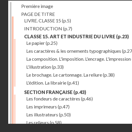
Première image
PAGE DE TITRE
LIVRE. CLASSE 15
(p.5)
INTRODUCTION
(p.7)
CLASSE 15. ART ET INDUSTRIE DU LIVRE
(p.23)
Le papier
(p.25)
Les caractères & les ornements typographiques
(p.27
La composition. L'imposition. L'encrage. L'impression
L'illustration
(p.33)
Le brochage. Le cartonnage. La reliure
(p.38)
L'édition. La librairie
(p.41)
SECTION FRANÇAISE
(p.43)
Les fondeurs de caractères
(p.46)
Les imprimeurs
(p.47)
Les illustrateurs
(p.50)
Les relieurs
(p.58)
Droits réservés - CNAM
Les libraires-éditeurs
(p.60)