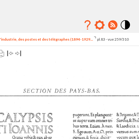
Mode
contraste
'industrie, des postes et des télégraphes (1894-1929...
pl.83 - vue 259/310
élévé