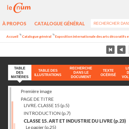
À PROPOS
CATALOGUE GÉNÉRAL
Accueil
Catalogue général
Exposition internationale des arts décoratifs e
TABLE
RECHERCHE
L
TABLE DES
TEXTE
DES
DANS LE
ILLUSTRATIONS
OCÉRISÉ
MATIÈRES
DOCUMENT
VO
Première image
PAGE DE TITRE
LIVRE. CLASSE 15
(p.5)
INTRODUCTION
(p.7)
CLASSE 15. ART ET INDUSTRIE DU LIVRE
(p.23)
Le papier
(p.25)