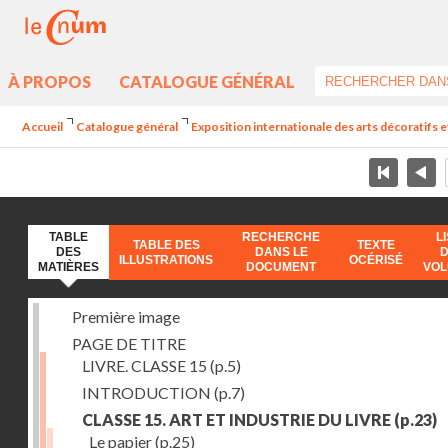
À PROPOS
CATALOGUE GÉNÉRAL
Accueil
Catalogue général
Exposition internationale des arts décoratifs e
TABLE
RECHERCHE
L
TABLE DES
TEXTE
DES
DANS LE
ILLUSTRATIONS
OCÉRISÉ
MATIÈRES
DOCUMENT
VO
Première image
PAGE DE TITRE
LIVRE. CLASSE 15
(p.5)
INTRODUCTION
(p.7)
CLASSE 15. ART ET INDUSTRIE DU LIVRE
(p.23)
Le papier
(p.25)