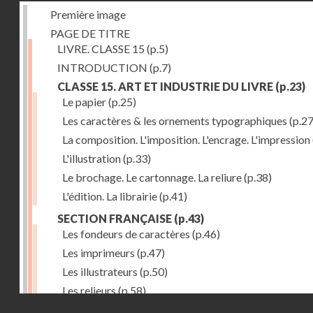
Première image
PAGE DE TITRE
LIVRE. CLASSE 15
(p.5)
INTRODUCTION
(p.7)
CLASSE 15. ART ET INDUSTRIE DU LIVRE
(p.23)
Le papier
(p.25)
Les caractères & les ornements typographiques
(p.27
La composition. L'imposition. L'encrage. L'impression
L'illustration
(p.33)
Le brochage. Le cartonnage. La reliure
(p.38)
L'édition. La librairie
(p.41)
SECTION FRANÇAISE
(p.43)
Les fondeurs de caractères
(p.46)
Les imprimeurs
(p.47)
Les illustrateurs
(p.50)
Les relieurs
(p.58)
Droits réservés - CNAM
Les libraires-éditeurs
(p.60)