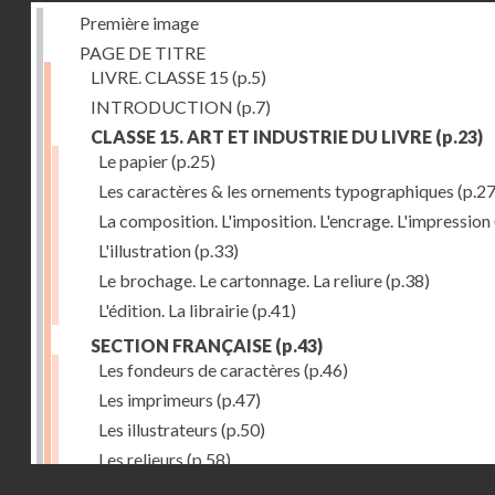
Première image
PAGE DE TITRE
LIVRE. CLASSE 15
(p.5)
INTRODUCTION
(p.7)
CLASSE 15. ART ET INDUSTRIE DU LIVRE
(p.23)
Le papier
(p.25)
Les caractères & les ornements typographiques
(p.27
La composition. L'imposition. L'encrage. L'impression
L'illustration
(p.33)
Le brochage. Le cartonnage. La reliure
(p.38)
L'édition. La librairie
(p.41)
SECTION FRANÇAISE
(p.43)
Les fondeurs de caractères
(p.46)
Les imprimeurs
(p.47)
Les illustrateurs
(p.50)
Les relieurs
(p.58)
Droits réservés - CNAM
Les libraires-éditeurs
(p.60)