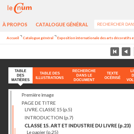
À PROPOS
CATALOGUE GÉNÉRAL
Accueil
Catalogue général
Exposition internationale des arts décoratifs e
TABLE
RECHERCHE
L
TABLE DES
TEXTE
DES
DANS LE
ILLUSTRATIONS
OCÉRISÉ
MATIÈRES
DOCUMENT
VO
Première image
PAGE DE TITRE
LIVRE. CLASSE 15
(p.5)
INTRODUCTION
(p.7)
CLASSE 15. ART ET INDUSTRIE DU LIVRE
(p.23)
Le papier
(p.25)