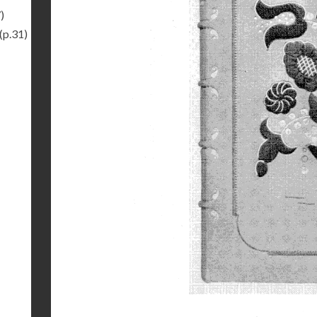
)
(p.31)