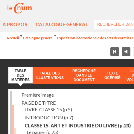
À PROPOS
CATALOGUE GÉNÉRAL
Accueil
Catalogue général
Exposition internationale des arts décoratifs e
TABLE
RECHERCHE
L
TABLE DES
TEXTE
DES
DANS LE
ILLUSTRATIONS
OCÉRISÉ
MATIÈRES
DOCUMENT
VO
Première image
PAGE DE TITRE
LIVRE. CLASSE 15
(p.5)
INTRODUCTION
(p.7)
CLASSE 15. ART ET INDUSTRIE DU LIVRE
(p.23)
Le papier
(p.25)