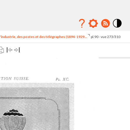
Mode
contraste
'industrie, des postes et des télégraphes (1894-1929...
pl.90 - vue 273/310
élévé