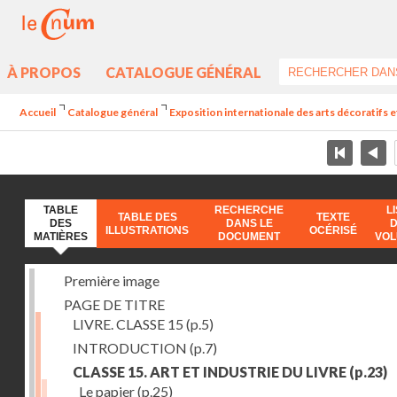
À PROPOS
CATALOGUE GÉNÉRAL
Accueil
Catalogue général
Exposition internationale des arts décoratifs e
TABLE
RECHERCHE
L
TABLE DES
TEXTE
DES
DANS LE
ILLUSTRATIONS
OCÉRISÉ
MATIÈRES
DOCUMENT
VO
Première image
PAGE DE TITRE
LIVRE. CLASSE 15
(p.5)
INTRODUCTION
(p.7)
CLASSE 15. ART ET INDUSTRIE DU LIVRE
(p.23)
Le papier
(p.25)