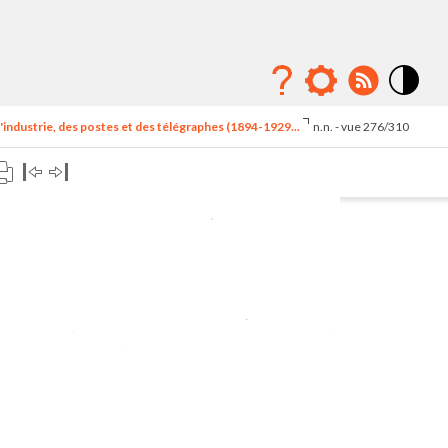
Mode
contraste
'industrie, des postes et des télégraphes (1894-1929...
n.n. - vue 276/310
élévé