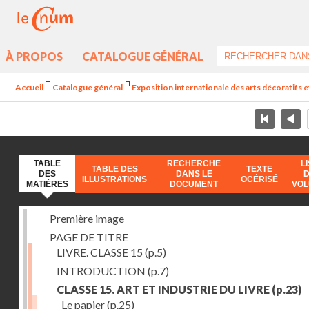
À PROPOS
CATALOGUE GÉNÉRAL
Accueil
Catalogue général
Exposition internationale des arts décoratifs e
TABLE
RECHERCHE
L
TABLE DES
TEXTE
DES
DANS LE
ILLUSTRATIONS
OCÉRISÉ
MATIÈRES
DOCUMENT
VO
Première image
PAGE DE TITRE
LIVRE. CLASSE 15
(p.5)
INTRODUCTION
(p.7)
CLASSE 15. ART ET INDUSTRIE DU LIVRE
(p.23)
Le papier
(p.25)