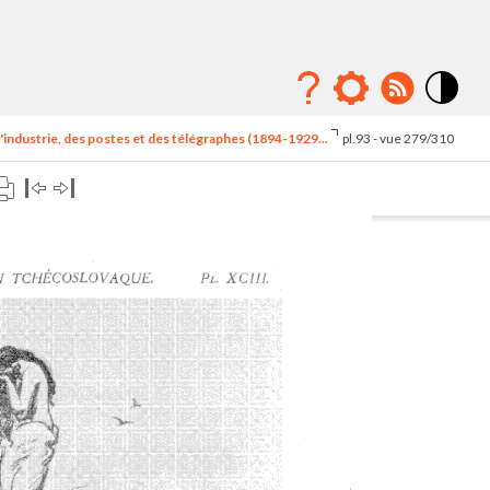
Mode
contraste
'industrie, des postes et des télégraphes (1894-1929...
pl.93 - vue 279/310
élévé