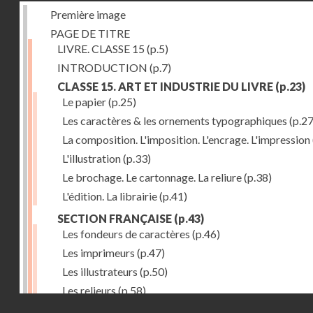
Première image
PAGE DE TITRE
LIVRE. CLASSE 15
(p.5)
INTRODUCTION
(p.7)
CLASSE 15. ART ET INDUSTRIE DU LIVRE
(p.23)
Le papier
(p.25)
Les caractères & les ornements typographiques
(p.27
La composition. L'imposition. L'encrage. L'impression
L'illustration
(p.33)
Le brochage. Le cartonnage. La reliure
(p.38)
L'édition. La librairie
(p.41)
SECTION FRANÇAISE
(p.43)
Les fondeurs de caractères
(p.46)
Les imprimeurs
(p.47)
Les illustrateurs
(p.50)
Les relieurs
(p.58)
Droits réservés - CNAM
Les libraires-éditeurs
(p.60)