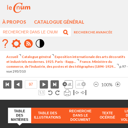
À PROPOS
CATALOGUE GÉNÉRAL
RECHERCHE AVANCÉE
Mode
contraste
Accueil
Catalogue général
Exposition internationale des arts décoratifs
élévé
et industriels modernes. 1925. Paris - Rapp...
France. Ministère du
commerce, de l'industrie, des postes et des télégraphes (1894-1929...
p.97 -
vue 293/310
100%
TABLE
RECHERCHE
L
TABLE DES
TEXTE
DES
DANS LE
ILLUSTRATIONS
OCÉRISÉ
MATIÈRES
DOCUMENT
VO