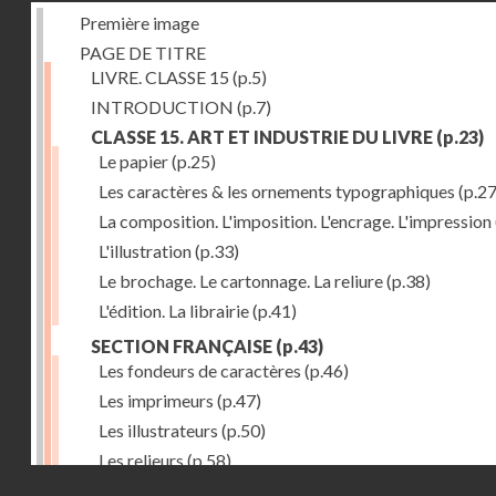
Première image
PAGE DE TITRE
LIVRE. CLASSE 15
(p.5)
INTRODUCTION
(p.7)
CLASSE 15. ART ET INDUSTRIE DU LIVRE
(p.23)
Le papier
(p.25)
Les caractères & les ornements typographiques
(p.27
La composition. L'imposition. L'encrage. L'impression
L'illustration
(p.33)
Le brochage. Le cartonnage. La reliure
(p.38)
L'édition. La librairie
(p.41)
SECTION FRANÇAISE
(p.43)
Les fondeurs de caractères
(p.46)
Les imprimeurs
(p.47)
Les illustrateurs
(p.50)
Les relieurs
(p.58)
Droits réservés - CNAM
Les libraires-éditeurs
(p.60)