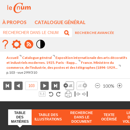
À PROPOS
CATALOGUE GÉNÉRAL
RECHERCHE AVANCÉE
Mode
contraste
Accueil
Catalogue général
Exposition internationale des arts décoratifs
élévé
et industriels modernes. 1925. Paris - Rapp...
France. Ministère du
commerce, de l'industrie, des postes et des télégraphes (1894-1929...
p.103 - vue 299/310
100%
TABLE
RECHERCHE
L
TABLE DES
TEXTE
DES
DANS LE
ILLUSTRATIONS
OCÉRISÉ
MATIÈRES
DOCUMENT
VO