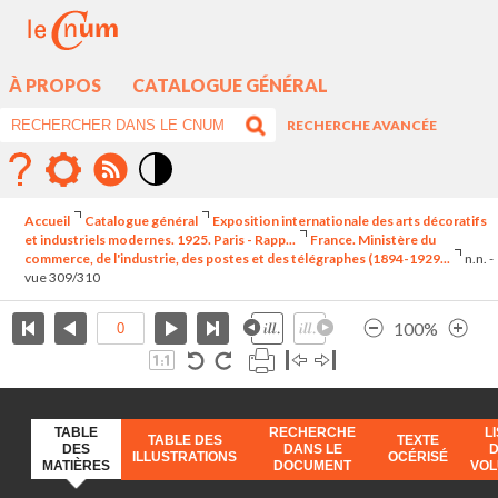
À PROPOS
CATALOGUE GÉNÉRAL
RECHERCHE AVANCÉE
Mode
contraste
Accueil
Catalogue général
Exposition internationale des arts décoratifs
élévé
et industriels modernes. 1925. Paris - Rapp...
France. Ministère du
commerce, de l'industrie, des postes et des télégraphes (1894-1929...
n.n. -
vue 309/310
100%
TABLE
RECHERCHE
L
TABLE DES
TEXTE
DES
DANS LE
ILLUSTRATIONS
OCÉRISÉ
MATIÈRES
DOCUMENT
VO