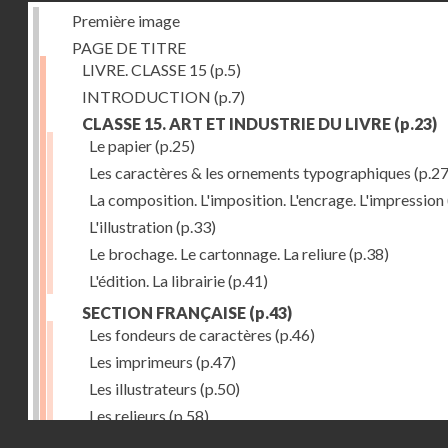
Première image
PAGE DE TITRE
LIVRE. CLASSE 15
(p.5)
INTRODUCTION
(p.7)
CLASSE 15. ART ET INDUSTRIE DU LIVRE
(p.23)
Le papier
(p.25)
Les caractères & les ornements typographiques
(p.27
La composition. L'imposition. L'encrage. L'impression
L'illustration
(p.33)
Le brochage. Le cartonnage. La reliure
(p.38)
L'édition. La librairie
(p.41)
SECTION FRANÇAISE
(p.43)
Les fondeurs de caractères
(p.46)
Les imprimeurs
(p.47)
Les illustrateurs
(p.50)
Les relieurs
(p.58)
Droits réservés - CNAM
Les libraires-éditeurs
(p.60)