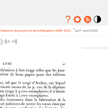
Mode
contraste
'industrie, des postes et des télégraphes (1894-1929...
p.27 - vue 31/310
élévé