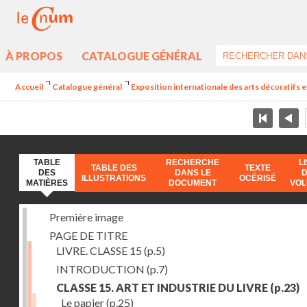
À PROPOS
CATALOGUE GÉNÉRAL
Accueil
Catalogue général
Exposition internationale des arts décoratifs e
TABLE
RECHERCHE
L
TABLE DES
TEXTE
DES
DANS LE
ILLUSTRATIONS
OCÉRISÉ
MATIÈRES
DOCUMENT
VO
Première image
PAGE DE TITRE
LIVRE. CLASSE 15
(p.5)
INTRODUCTION
(p.7)
CLASSE 15. ART ET INDUSTRIE DU LIVRE
(p.23)
Le papier
(p.25)