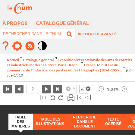
À PROPOS
CATALOGUE GÉNÉRAL
RECHERCHE AVANCÉE
Mode
contraste
Accueil
Catalogue général
Exposition internationale des arts décoratifs
élévé
et industriels modernes. 1925. Paris - Rapp...
France. Ministère du
commerce, de l'industrie, des postes et des télégraphes (1894-1929...
p.2 -
vue 6/310
100%
TABLE
RECHERCHE
L
TABLE DES
TEXTE
DES
DANS LE
ILLUSTRATIONS
OCÉRISÉ
MATIÈRES
DOCUMENT
VO