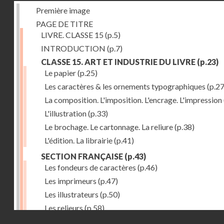
Première image
PAGE DE TITRE
LIVRE. CLASSE 15
(p.5)
INTRODUCTION
(p.7)
CLASSE 15. ART ET INDUSTRIE DU LIVRE
(p.23)
Le papier
(p.25)
Les caractères & les ornements typographiques
(p.27
La composition. L'imposition. L'encrage. L'impression
L'illustration
(p.33)
Le brochage. Le cartonnage. La reliure
(p.38)
L'édition. La librairie
(p.41)
SECTION FRANÇAISE
(p.43)
Les fondeurs de caractères
(p.46)
Les imprimeurs
(p.47)
Les illustrateurs
(p.50)
Les relieurs
(p.58)
Droits réservés - CNAM
Les libraires-éditeurs
(p.60)