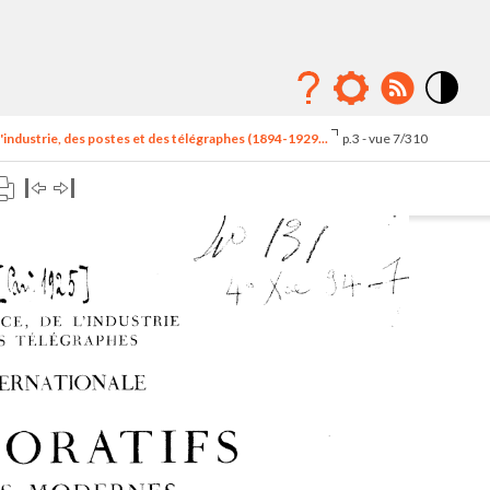
Mode
contraste
'industrie, des postes et des télégraphes (1894-1929...
p.3 - vue 7/310
élévé