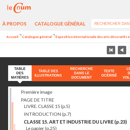
À PROPOS
CATALOGUE GÉNÉRAL
Accueil
Catalogue général
Exposition internationale des arts décoratifs e
TABLE
RECHERCHE
L
TABLE DES
TEXTE
DES
DANS LE
ILLUSTRATIONS
OCÉRISÉ
MATIÈRES
DOCUMENT
VO
Première image
PAGE DE TITRE
LIVRE. CLASSE 15
(p.5)
INTRODUCTION
(p.7)
CLASSE 15. ART ET INDUSTRIE DU LIVRE
(p.23)
Le papier
(p.25)