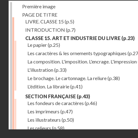
Première image
PAGE DE TITRE
LIVRE. CLASSE 15
(p.5)
INTRODUCTION
(p.7)
CLASSE 15. ART ET INDUSTRIE DU LIVRE
(p.23)
Le papier
(p.25)
Les caractères & les ornements typographiques
(p.27
La composition. L'imposition. L'encrage. L'impression
L'illustration
(p.33)
Le brochage. Le cartonnage. La reliure
(p.38)
L'édition. La librairie
(p.41)
SECTION FRANÇAISE
(p.43)
Les fondeurs de caractères
(p.46)
Les imprimeurs
(p.47)
Les illustrateurs
(p.50)
Les relieurs
(p.58)
Droits réservés - CNAM
Les libraires-éditeurs
(p.60)