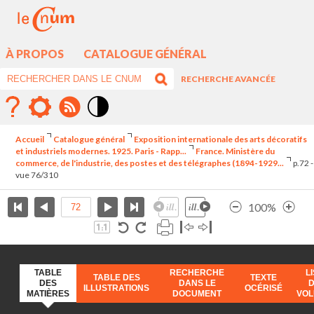
À PROPOS
CATALOGUE GÉNÉRAL
RECHERCHE AVANCÉE
Mode
contraste
Accueil
Catalogue général
Exposition internationale des arts décoratifs
élévé
et industriels modernes. 1925. Paris - Rapp...
France. Ministère du
commerce, de l'industrie, des postes et des télégraphes (1894-1929...
p.72 -
vue 76/310
100%
TABLE
RECHERCHE
L
TABLE DES
TEXTE
DES
DANS LE
ILLUSTRATIONS
OCÉRISÉ
MATIÈRES
DOCUMENT
VO