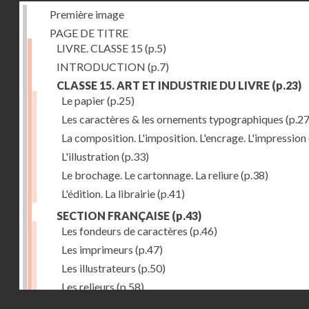
Première image
PAGE DE TITRE
LIVRE. CLASSE 15
(p.5)
INTRODUCTION
(p.7)
CLASSE 15. ART ET INDUSTRIE DU LIVRE
(p.23)
Le papier
(p.25)
Les caractères & les ornements typographiques
(p.27
La composition. L'imposition. L'encrage. L'impression
L'illustration
(p.33)
Le brochage. Le cartonnage. La reliure
(p.38)
L'édition. La librairie
(p.41)
SECTION FRANÇAISE
(p.43)
Les fondeurs de caractères
(p.46)
Les imprimeurs
(p.47)
Les illustrateurs
(p.50)
Les relieurs
(p.58)
Droits réservés - CNAM
Les libraires-éditeurs
(p.60)