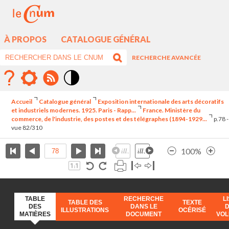
À PROPOS
CATALOGUE GÉNÉRAL
RECHERCHE AVANCÉE
Mode
contraste
Accueil
Catalogue général
Exposition internationale des arts décoratifs
élévé
et industriels modernes. 1925. Paris - Rapp...
France. Ministère du
commerce, de l'industrie, des postes et des télégraphes (1894-1929...
p.78 -
vue 82/310
100%
TABLE
RECHERCHE
L
TABLE DES
TEXTE
DES
DANS LE
ILLUSTRATIONS
OCÉRISÉ
MATIÈRES
DOCUMENT
VO