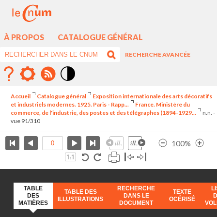
À PROPOS
CATALOGUE GÉNÉRAL
RECHERCHE AVANCÉE
Mode
contraste
Accueil
Catalogue général
Exposition internationale des arts décoratifs
élévé
et industriels modernes. 1925. Paris - Rapp...
France. Ministère du
commerce, de l'industrie, des postes et des télégraphes (1894-1929...
n.n. -
vue 91/310
100%
TABLE
RECHERCHE
L
TABLE DES
TEXTE
DES
DANS LE
ILLUSTRATIONS
OCÉRISÉ
MATIÈRES
DOCUMENT
VO