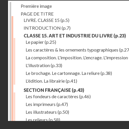
Première image
PAGE DE TITRE
LIVRE. CLASSE 15
(p.5)
INTRODUCTION
(p.7)
CLASSE 15. ART ET INDUSTRIE DU LIVRE
(p.23)
Le papier
(p.25)
Les caractères & les ornements typographiques
(p.27
La composition. L'imposition. L'encrage. L'impression
L'illustration
(p.33)
Le brochage. Le cartonnage. La reliure
(p.38)
L'édition. La librairie
(p.41)
SECTION FRANÇAISE
(p.43)
Les fondeurs de caractères
(p.46)
Les imprimeurs
(p.47)
Les illustrateurs
(p.50)
Les relieurs
(p.58)
Droits réservés - CNAM
Les libraires-éditeurs
(p.60)