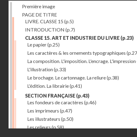
Première image
PAGE DE TITRE
LIVRE. CLASSE 15
(p.5)
INTRODUCTION
(p.7)
CLASSE 15. ART ET INDUSTRIE DU LIVRE
(p.23)
Le papier
(p.25)
Les caractères & les ornements typographiques
(p.27
La composition. L'imposition. L'encrage. L'impression
L'illustration
(p.33)
Le brochage. Le cartonnage. La reliure
(p.38)
L'édition. La librairie
(p.41)
SECTION FRANÇAISE
(p.43)
Les fondeurs de caractères
(p.46)
Les imprimeurs
(p.47)
Les illustrateurs
(p.50)
Les relieurs
(p.58)
Droits réservés - CNAM
Les libraires-éditeurs
(p.60)