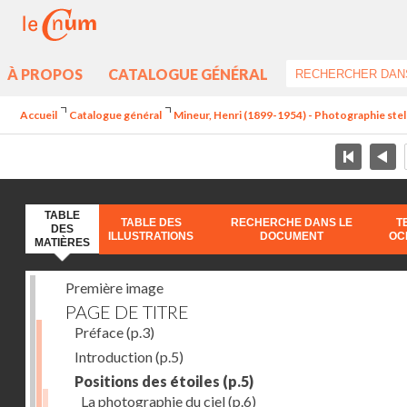
À PROPOS
CATALOGUE GÉNÉRAL
Accueil
Catalogue général
Mineur, Henri (1899-1954) - Photographie stel
TABLE
TABLE DES
RECHERCHE DANS LE
T
DES
ILLUSTRATIONS
DOCUMENT
OC
MATIÈRES
Première image
PAGE DE TITRE
Préface
(p.3)
Introduction
(p.5)
Positions des étoiles
(p.5)
La photographie du ciel
(p.6)