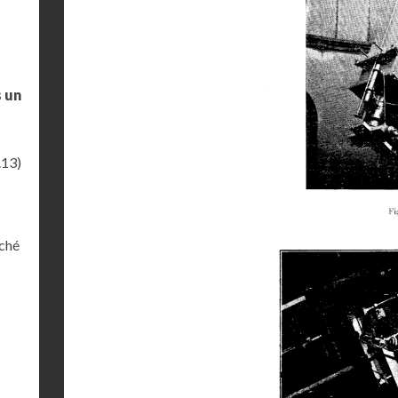
s un
.13)
iché