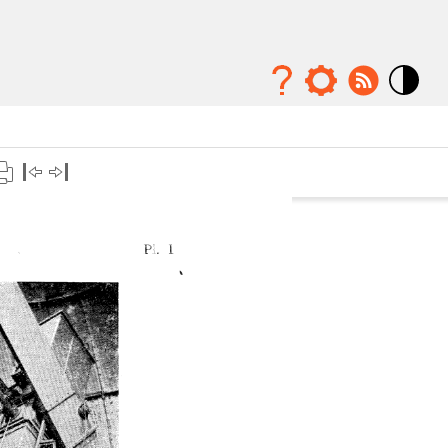
Mode
contraste
élévé