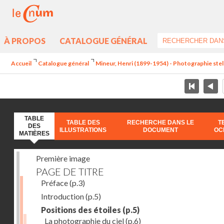
À PROPOS
CATALOGUE GÉNÉRAL
Accueil
Catalogue général
Mineur, Henri (1899-1954) - Photographie stel
TABLE
TABLE DES
RECHERCHE DANS LE
T
DES
ILLUSTRATIONS
DOCUMENT
OC
MATIÈRES
Première image
PAGE DE TITRE
Préface
(p.3)
Introduction
(p.5)
Positions des étoiles
(p.5)
La photographie du ciel
(p.6)