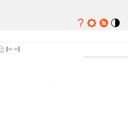
Mode
contraste
élévé