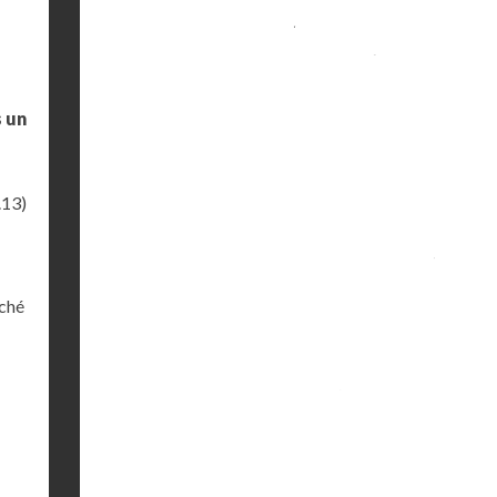
s un
.13)
iché