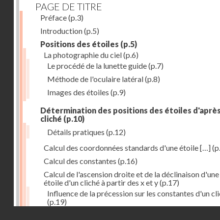
PAGE DE TITRE
Préface
(p.3)
Introduction
(p.5)
Positions des étoiles
(p.5)
La photographie du ciel
(p.6)
Le procédé de la lunette guide
(p.7)
Méthode de l'oculaire latéral
(p.8)
Images des étoiles
(p.9)
Détermination des positions des étoiles d'aprè
cliché
(p.10)
Détails pratiques
(p.12)
Calcul des coordonnées standards d'une étoile […]
(p
Calcul des constantes
(p.16)
Calcul de l'ascension droite et de la déclinaison d'une
étoile d'un cliché à partir des x et y
(p.17)
Influence de la précession sur les constantes d'un cl
(p.19)
Droits réservés - CNAM
Mesure des magnitudes
(p.21)