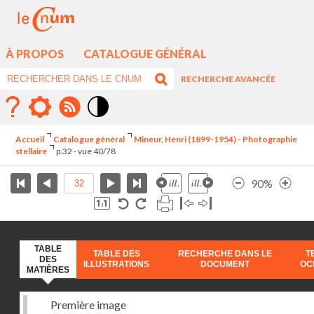
À PROPOS
CATALOGUE GÉNÉRAL
RECHERCHE AVANCÉE
Mode
contraste
Accueil
Catalogue général
Mineur, Henri (1899-1954) - Photographie
élévé
stellaire
p.32 - vue 40/78
90%
TABLE
TABLE DES
RECHERCHE DANS LE
T
DES
ILLUSTRATIONS
DOCUMENT
OC
MATIÈRES
Première image