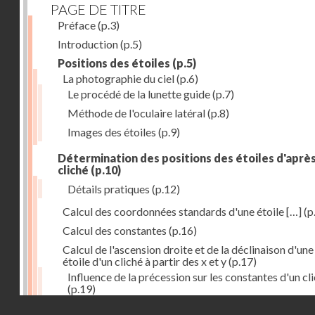
PAGE DE TITRE
Préface
(p.3)
Introduction
(p.5)
Positions des étoiles
(p.5)
La photographie du ciel
(p.6)
Le procédé de la lunette guide
(p.7)
Méthode de l'oculaire latéral
(p.8)
Images des étoiles
(p.9)
Détermination des positions des étoiles d'aprè
cliché
(p.10)
Détails pratiques
(p.12)
Calcul des coordonnées standards d'une étoile […]
(p
Calcul des constantes
(p.16)
Calcul de l'ascension droite et de la déclinaison d'une
étoile d'un cliché à partir des x et y
(p.17)
Influence de la précession sur les constantes d'un cl
(p.19)
Droits réservés - CNAM
Mesure des magnitudes
(p.21)