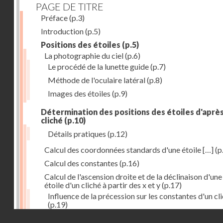
PAGE DE TITRE
Préface
(p.3)
Introduction
(p.5)
Positions des étoiles
(p.5)
La photographie du ciel
(p.6)
Le procédé de la lunette guide
(p.7)
Méthode de l'oculaire latéral
(p.8)
Images des étoiles
(p.9)
Détermination des positions des étoiles d'aprè
cliché
(p.10)
Détails pratiques
(p.12)
Calcul des coordonnées standards d'une étoile […]
(p
Calcul des constantes
(p.16)
Calcul de l'ascension droite et de la déclinaison d'une
étoile d'un cliché à partir des x et y
(p.17)
Influence de la précession sur les constantes d'un cl
(p.19)
Droits réservés - CNAM
Mesure des magnitudes
(p.21)