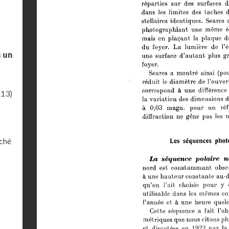
s un
.13)
iché