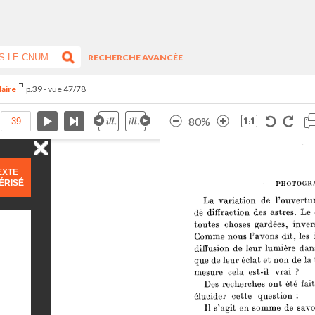
RECHERCHE AVANCÉE
laire
p.39 - vue 47/78
80%
EXTE
ÉRISÉ