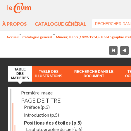
À PROPOS
CATALOGUE GÉNÉRAL
Accueil
Catalogue général
Mineur, Henri (1899-1954) - Photographie stel
TABLE
TABLE DES
RECHERCHE DANS LE
T
DES
ILLUSTRATIONS
DOCUMENT
OC
MATIÈRES
Première image
PAGE DE TITRE
Préface
(p.3)
Introduction
(p.5)
Positions des étoiles
(p.5)
La photographie du ciel
(p.6)