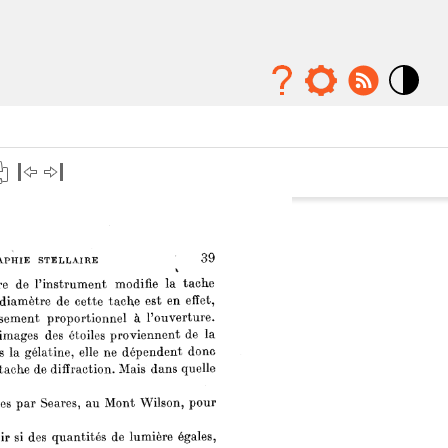
Mode
contraste
élévé