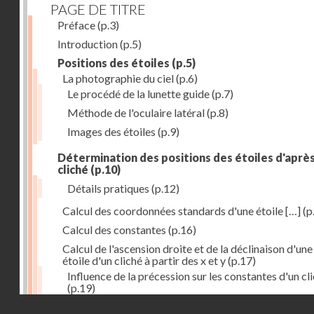
PAGE DE TITRE
Préface
(p.3)
Introduction
(p.5)
Positions des étoiles
(p.5)
La photographie du ciel
(p.6)
Le procédé de la lunette guide
(p.7)
Méthode de l'oculaire latéral
(p.8)
Images des étoiles
(p.9)
Détermination des positions des étoiles d'aprè
cliché
(p.10)
Détails pratiques
(p.12)
Calcul des coordonnées standards d'une étoile […]
(p
Calcul des constantes
(p.16)
Calcul de l'ascension droite et de la déclinaison d'une
étoile d'un cliché à partir des x et y
(p.17)
Influence de la précession sur les constantes d'un cl
(p.19)
Droits réservés - CNAM
Mesure des magnitudes
(p.21)