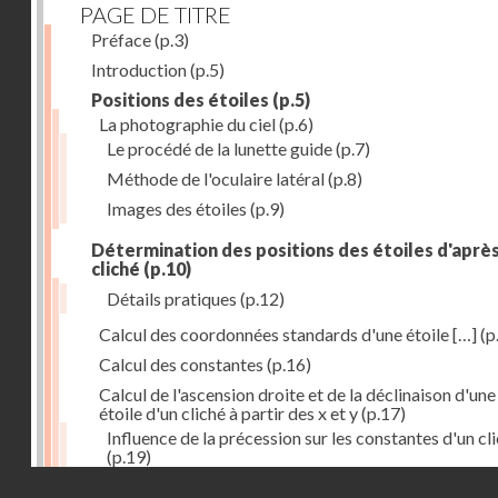
PAGE DE TITRE
Préface
(p.3)
Introduction
(p.5)
Positions des étoiles
(p.5)
La photographie du ciel
(p.6)
Le procédé de la lunette guide
(p.7)
Méthode de l'oculaire latéral
(p.8)
Images des étoiles
(p.9)
Détermination des positions des étoiles d'aprè
cliché
(p.10)
Détails pratiques
(p.12)
Calcul des coordonnées standards d'une étoile […]
(p
Calcul des constantes
(p.16)
Calcul de l'ascension droite et de la déclinaison d'une
étoile d'un cliché à partir des x et y
(p.17)
Influence de la précession sur les constantes d'un cl
(p.19)
Droits réservés - CNAM
Mesure des magnitudes
(p.21)