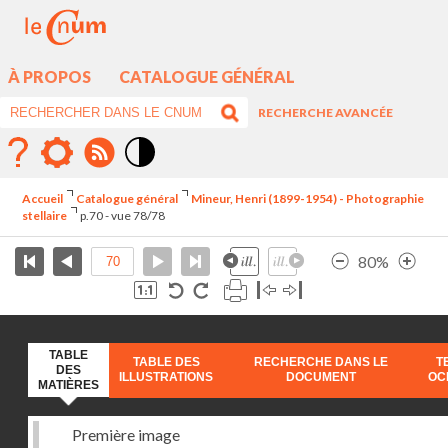
À PROPOS
CATALOGUE GÉNÉRAL
RECHERCHE AVANCÉE
Mode
contraste
Accueil
Catalogue général
Mineur, Henri (1899-1954) - Photographie
élévé
stellaire
p.70 - vue 78/78
80%
TABLE
TABLE DES
RECHERCHE DANS LE
T
DES
ILLUSTRATIONS
DOCUMENT
OC
MATIÈRES
Première image