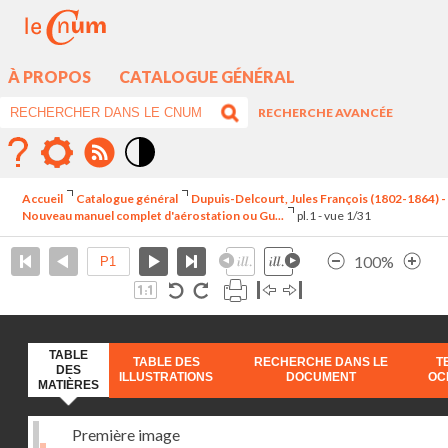
À PROPOS
CATALOGUE GÉNÉRAL
RECHERCHE AVANCÉE
Mode
contraste
Accueil
Catalogue général
Dupuis-Delcourt, Jules François (1802-1864) -
élévé
Nouveau manuel complet d'aérostation ou Gu...
pl.1 - vue 1/31
100%
TABLE
TABLE DES
RECHERCHE DANS LE
T
DES
ILLUSTRATIONS
DOCUMENT
OC
MATIÈRES
Première image