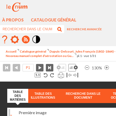
À PROPOS
CATALOGUE GÉNÉRAL
RECHERCHE AVANCÉE
Mode
contraste
Accueil
Catalogue général
Dupuis-Delcourt, Jules François (1802-1864) -
élévé
Nouveau manuel complet d'aérostation ou Gu...
pl.1 - vue 1/31
130%
TABLE
TABLE DES
RECHERCHE DANS LE
T
DES
ILLUSTRATIONS
DOCUMENT
OC
MATIÈRES
Première image