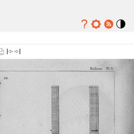
Mode
contraste
élévé