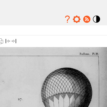
Mode
contraste
élévé