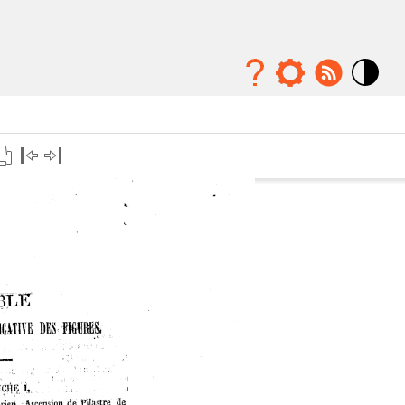
Mode
contraste
élévé