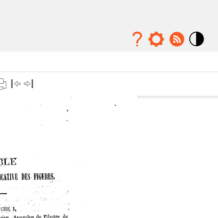
Mode
contraste
élévé