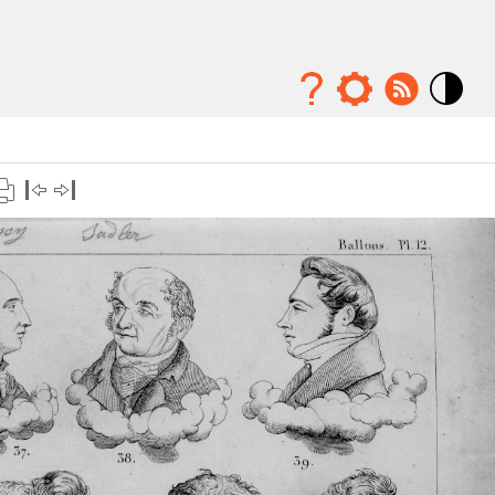
Mode
contraste
élévé