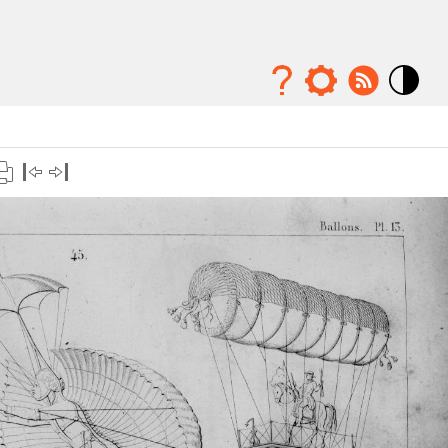
Mode
contraste
élévé