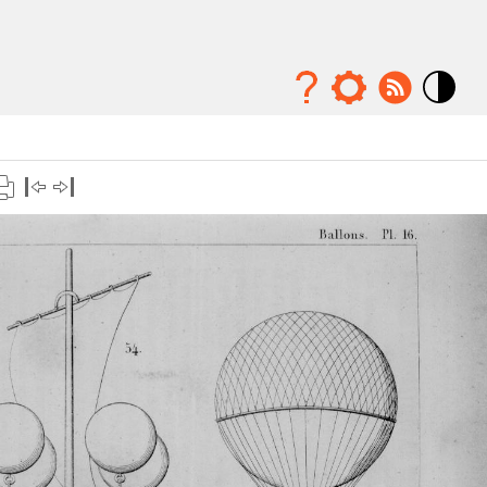
Mode
contraste
élévé