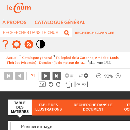
À PROPOS
CATALOGUE GÉNÉRAL
RECHERCHE AVANCÉE
Mode
contraste
Accueil
Catalogue général
Taillepied de la Garenne, Amédée-Louis-
élévé
Thérèse (vicomte) - Domitor (le dompteur de l'a...
pl.1 - vue 1/33
90%
TABLE
TABLE DES
RECHERCHE DANS LE
T
DES
ILLUSTRATIONS
DOCUMENT
OC
MATIÈRES
Première image