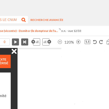
RECHERCHE AVANCÉE
 (vicomte) - Domitor (le dompteur de l'a...
n.n. - vue 12/33
120%
EXTE
ÉRISÉ
nité