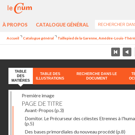
À PROPOS
CATALOGUE GÉNÉRAL
Accueil
Catalogue général
Taillepied de la Garenne, Amédée-Louis-Thérèse
TABLE
TABLE DES
RECHERCHE DANS LE
T
DES
ILLUSTRATIONS
DOCUMENT
OC
MATIÈRES
Première image
PAGE DE TITRE
Avant-Propos
(p.3)
Domitor. Le Précurseur des célestes Etrennes à l'huma
(p.5)
Des bases primordiales du nouveau procédé
(p.8)