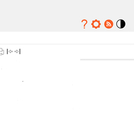
Mode
contraste
élévé