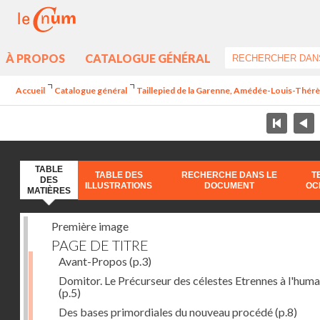
À PROPOS
CATALOGUE GÉNÉRAL
Accueil
Catalogue général
Taillepied de la Garenne, Amédée-Louis-Thérèse
TABLE
TABLE DES
RECHERCHE DANS LE
T
DES
ILLUSTRATIONS
DOCUMENT
OC
MATIÈRES
Première image
PAGE DE TITRE
Avant-Propos
(p.3)
Domitor. Le Précurseur des célestes Etrennes à l'huma
(p.5)
Des bases primordiales du nouveau procédé
(p.8)