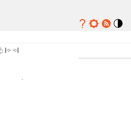
Mode
contraste
élévé