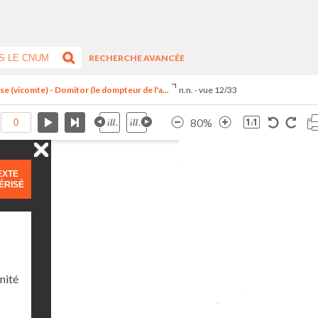
RECHERCHE AVANCÉE
 (vicomte) - Domitor (le dompteur de l'a...
n.n. - vue 12/33
80%
EXTE
ÉRISÉ
nité