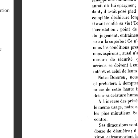
ation
e