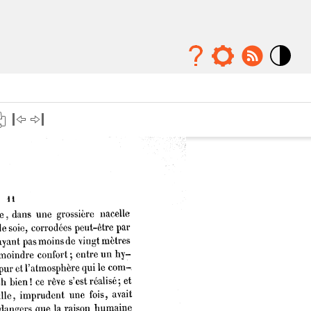
Mode
contraste
élévé