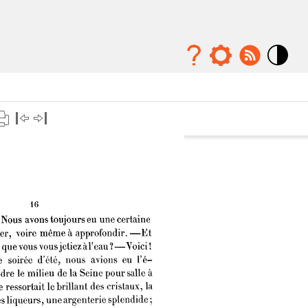
Mode
contraste
élévé