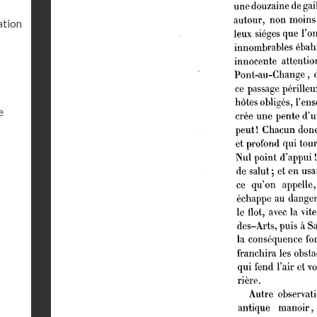
ation
e