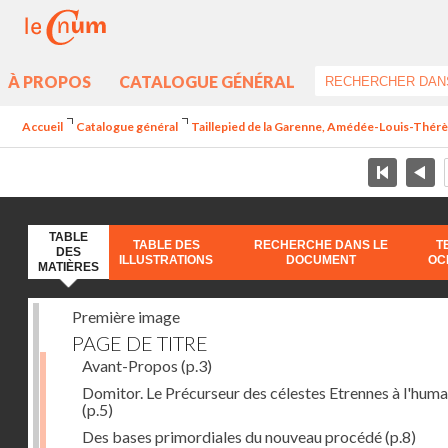
À PROPOS
CATALOGUE GÉNÉRAL
Accueil
Catalogue général
Taillepied de la Garenne, Amédée-Louis-Thérèse
TABLE
TABLE DES
RECHERCHE DANS LE
T
DES
ILLUSTRATIONS
DOCUMENT
OC
MATIÈRES
Première image
PAGE DE TITRE
Avant-Propos
(p.3)
Domitor. Le Précurseur des célestes Etrennes à l'huma
(p.5)
Des bases primordiales du nouveau procédé
(p.8)