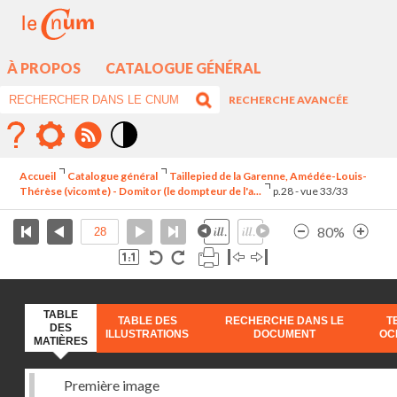
À PROPOS
CATALOGUE GÉNÉRAL
RECHERCHE AVANCÉE
Mode
contraste
Accueil
Catalogue général
Taillepied de la Garenne, Amédée-Louis-
élévé
Thérèse (vicomte) - Domitor (le dompteur de l'a...
p.28 - vue 33/33
80%
TABLE
TABLE DES
RECHERCHE DANS LE
T
DES
ILLUSTRATIONS
DOCUMENT
OC
MATIÈRES
Première image