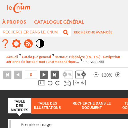
À PROPOS
CATALOGUE GÉNÉRAL
RECHERCHE AVANCÉE
Mode
contraste
Accueil
Catalogue général
Barnout, Hippolyte (18..-18..) - Navigation
élévé
aérienne : le Rotaer : moteur atmosphérique ...
n.n. - vue 1/55
120%
TABLE
TABLE DES
RECHERCHE DANS LE
T
DES
ILLUSTRATIONS
DOCUMENT
OC
MATIÈRES
Première image