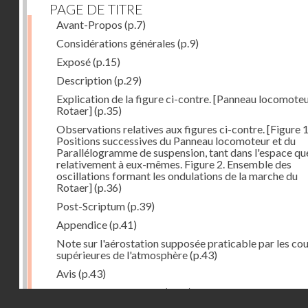
PAGE DE TITRE
Avant-Propos
(p.7)
Considérations générales
(p.9)
Exposé
(p.15)
Description
(p.29)
Explication de la figure ci-contre. [Panneau locomote
Rotaer]
(p.35)
Observations relatives aux figures ci-contre. [Figure 1
Positions successives du Panneau locomoteur et du
Parallélogramme de suspension, tant dans l'espace qu
relativement à eux-mêmes. Figure 2. Ensemble des
oscillations formant les ondulations de la marche du
Rotaer]
(p.36)
Post-Scriptum
(p.39)
Appendice
(p.41)
Note sur l'aérostation supposée praticable par les co
supérieures de l'atmosphère
(p.43)
Avis
(p.43)
Historique du système
(p.44)
Droits réservés - CNAM