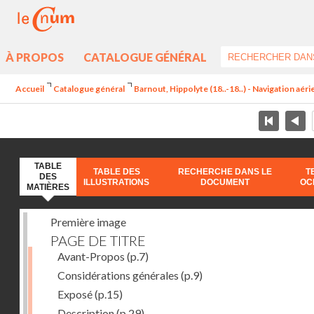
À PROPOS
CATALOGUE GÉNÉRAL
Accueil
Catalogue général
Barnout, Hippolyte (18..-18..) - Navigation aéri
TABLE
TABLE DES
RECHERCHE DANS LE
T
DES
ILLUSTRATIONS
DOCUMENT
OC
MATIÈRES
Première image
PAGE DE TITRE
Avant-Propos
(p.7)
Considérations générales
(p.9)
Exposé
(p.15)
Description
(p.29)