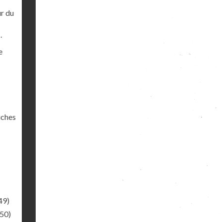
ur du
.
e
uches
49)
.50)