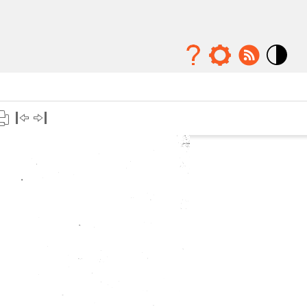
Mode
contraste
élévé