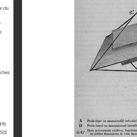
ur du
.
e
uches
49)
.50)