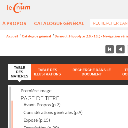
À PROPOS
CATALOGUE GÉNÉRAL
Accueil
Catalogue général
Barnout, Hippolyte (18..-18..) - Navigation aéri
TABLE
TABLE DES
RECHERCHE DANS LE
T
DES
ILLUSTRATIONS
DOCUMENT
OC
MATIÈRES
Première image
PAGE DE TITRE
Avant-Propos
(p.7)
Considérations générales
(p.9)
Exposé
(p.15)
Description
(p.29)