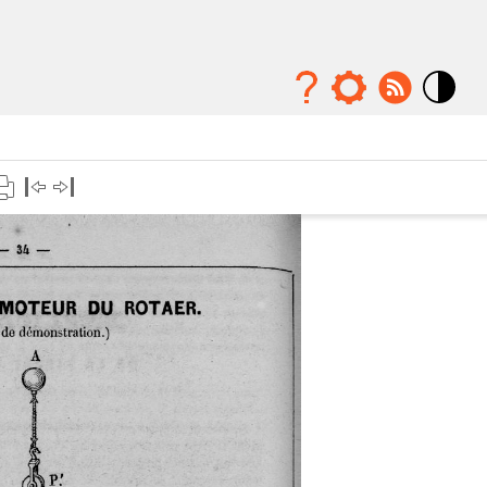
Mode
contraste
élévé