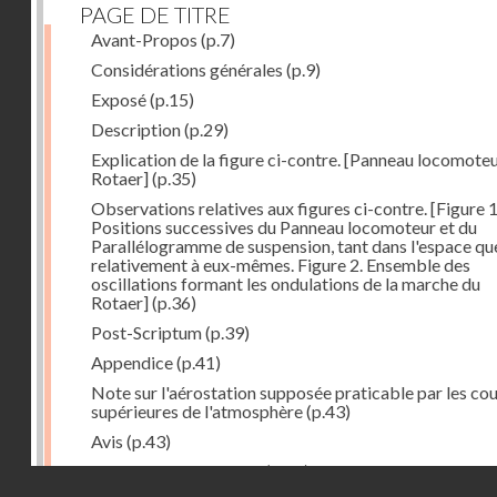
PAGE DE TITRE
Avant-Propos
(p.7)
Considérations générales
(p.9)
Exposé
(p.15)
Description
(p.29)
Explication de la figure ci-contre. [Panneau locomote
Rotaer]
(p.35)
Observations relatives aux figures ci-contre. [Figure 1
Positions successives du Panneau locomoteur et du
Parallélogramme de suspension, tant dans l'espace qu
relativement à eux-mêmes. Figure 2. Ensemble des
oscillations formant les ondulations de la marche du
Rotaer]
(p.36)
Post-Scriptum
(p.39)
Appendice
(p.41)
Note sur l'aérostation supposée praticable par les co
supérieures de l'atmosphère
(p.43)
Avis
(p.43)
Historique du système
(p.44)
Droits réservés - CNAM